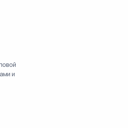
повой
ами и