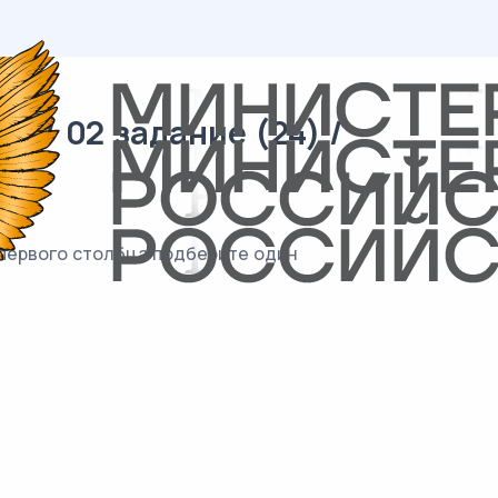
 / 02 задание (24) /
 первого столбца подберите один