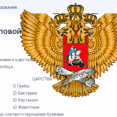
АЗОВАНИЯ
овой) материал ОГЭ / Биология
мами и царствами живой природы: к каждому элементу
олбца.
ЦАРСТВА
1) Грибы
2) Бактерии
3) Растения
4) Животные
од соответствующими буквами.