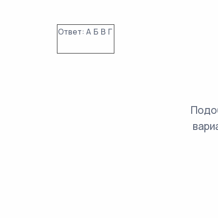
Ответ:
А
Б
В
Г
Подо
вари