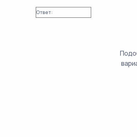
Ответ:
Подо
вари