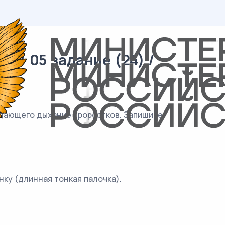
 / 05 задание (24) /
ждающего дыхание проростков. Запишите
нку (длинная тонкая палочка).