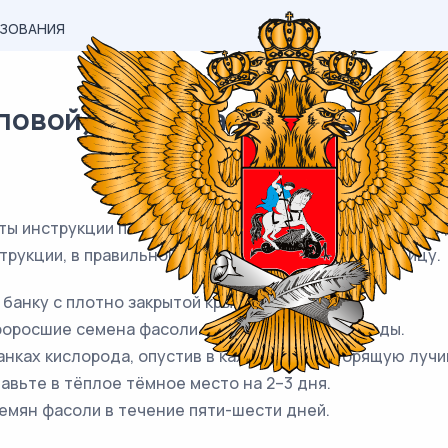
АЗОВАНИЯ
вой) материал ОГЭ / Биология
кты инструкции по проведению эксперимента, подтвер
трукции, в правильной последовательности в таблицу.
 банку с плотно закрытой крышкой.
роросшие семена фасоли. Добавьте немного воды.
банках кислорода, опустив в каждую банку горящую лучи
авьте в тёплое тёмное место на 2–3 дня.
семян фасоли в течение пяти-шести дней.