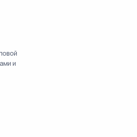
повой
ами и