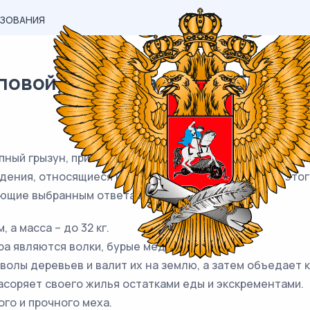
АЗОВАНИЯ
вой) материал ОГЭ / Биология
пный грызун, приспособленный к полуводному образу ж
ждения, относящиеся к описанию
данных
признаков этог
ующие выбранным ответам.
, а масса – до 32 кг.
а являются волки, бурые медведи и лисы.
олы деревьев и валит их на землю, а затем объедает к
засоряет своего жилья остатками еды и экскрементами.
ого и прочного меха.