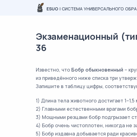
ESUO
| СИСТЕМА УНИВЕРСАЛЬНОГО ОБР
Экзаменационный (типо
36
Известно, что
Бобр обыкновенный
– кру
из приведённого ниже списка три утвер
Запишите в таблицу цифры, соответств
1) Длина тела животного достигает 1–1,5 м
2) Главными естественными врагами бобр
3) Мощными резцами бобр подгрызает ств
4) Бобр очень чистоплотен, никогда не 
5) Бобр издавна добывается ради красив