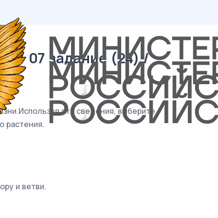
 / 07 задание (24) /
изни.Используя эти сведения, выберите
о растения.
ору и ветви.