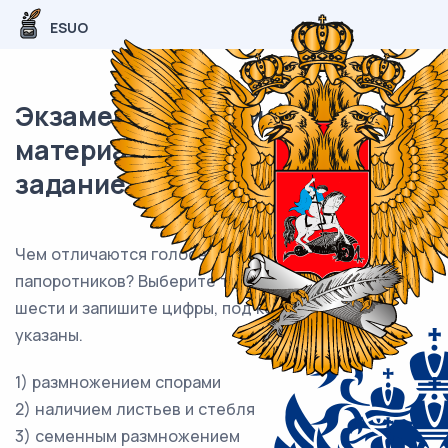
ESUO
Экзаменационный (типовой)
материал ОГЭ / Биология / 09
задание (24) / 63
Чем отличаются голосеменные растения от
папоротников? Выберите три верных ответа из
шести и запишите цифры, под которыми они
указаны.
1) размножением спорами
2) наличием листьев и стебля
3) семенным размножением