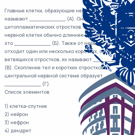
Главные клетки, образующие нервную ткань,
называют ___________ (А). Они состоят из тела и
цитоплазматических отростков. Один из отростков
нервной клетки обычно длиннее всех остальных,
это ___________ (Б). Также от нервной клетки
отходит один или несколько коротких, сильно
ветвящихся отростков, их называют ___________
(В). Скопление тел и коротких отростков в
центральной нервной системе образует
___________ (Г).
Список элементов
1) клетка-спутник
2) нейрон
3) нефрон
4) дендрит