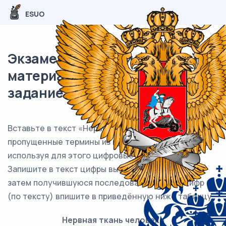
ESUO
Экзаменационный (типовой)
материал ОГЭ / Биология / 10
задание (24) / 45
Вставьте в текст «Нервная ткань человека»
пропущенные термины из предложенного перечня,
используя для этого цифровые обозначения.
Запишите в текст цифры выбранных ответов, а
затем получившуюся последовательность цифр
(по тексту) впишите в приведённую ниже таблицу.
Нервная ткань человека