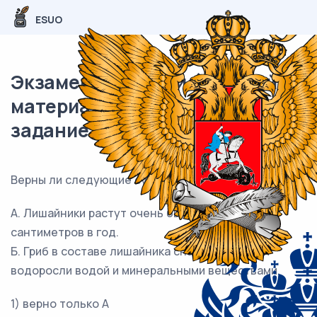
ESUO
Экзаменационный (типовой)
материал ОГЭ / Биология / 12
задание (24) / 64
Верны ли следующие суждения о лишайниках?
А. Лишайники растут очень быстро, по 10–30
сантиметров в год.
Б. Гриб в составе лишайника снабжает клетки
водоросли водой и минеральными веществами.
1) верно только А