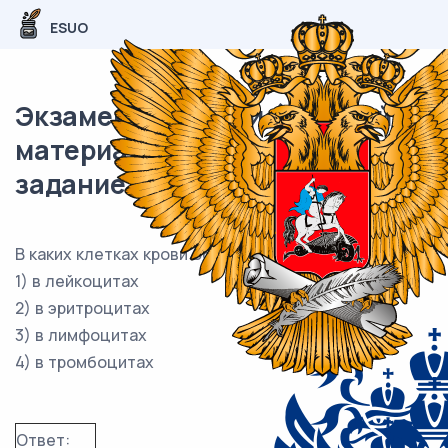
ESUO
Экзаменационный (типовой)
материал ОГЭ / Биология / 15
задание (24) / 57
В каких клетках крови образуется оксигемоглобин?
1) в лейкоцитах
2) в эритроцитах
3) в лимфоцитах
4) в тромбоцитах
Ответ: