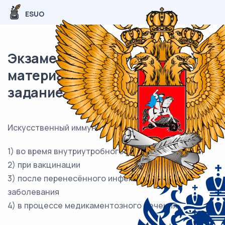
ESUO
Экзаменационный (типовой)
материал ОГЭ / Биология / 15
задание (24) / 60
Искусственный иммунитет формируется у человека
1) во время внутриутробного развития от матери
2) при вакцинации
3) после перенесённого инфекционного
заболевания
4) в процессе медикаментозного лечения