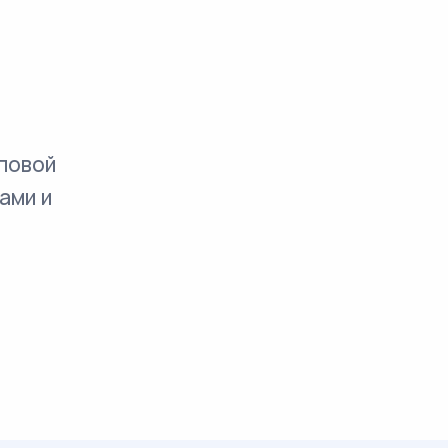
повой
ами и