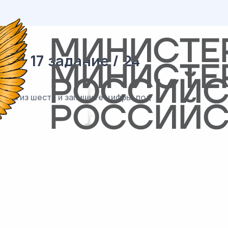
 / 17 задание / 24
вета из шести и запишите цифры, под