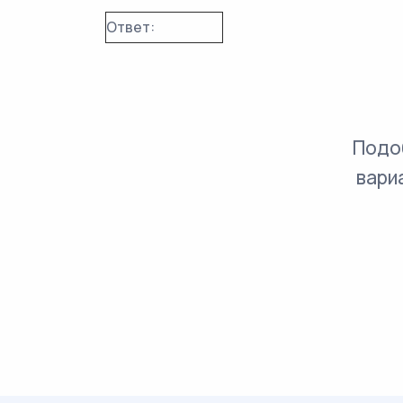
Ответ:
Подо
вари