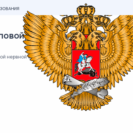
АЗОВАНИЯ
вой) материал ОГЭ / Биология
ой нервной системе человека? Выберите три верных от