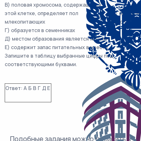
В) половая хромосома, содержащаяся в
этой клетке, определяет пол
1) яйцекле
млекопитающих
2) сперма
Г) образуется в семенниках
Д) местом образования является яичник
Е) содержит запас питательных веществ
Запишите в таблицу выбранные цифры под
соответствующими буквами.
Ответ:
А
Б
В
Г
Д
Е
Подобные задания можно добавить в