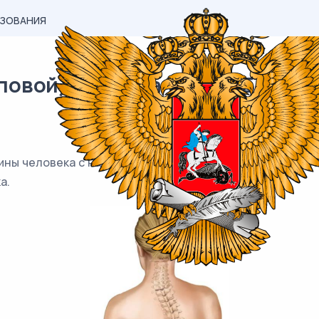
АЗОВАНИЯ
вой) материал ОГЭ / Биология
ины человека с нарушением осанки. Как называют такое
а.