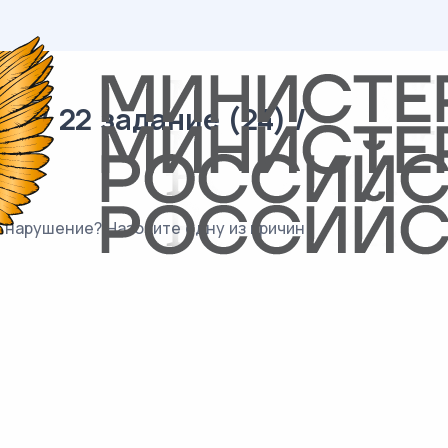
 / 22 задание (24) /
 нарушение? Назовите одну из причин