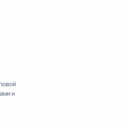
повой
ами и