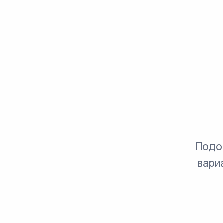
Подо
вари