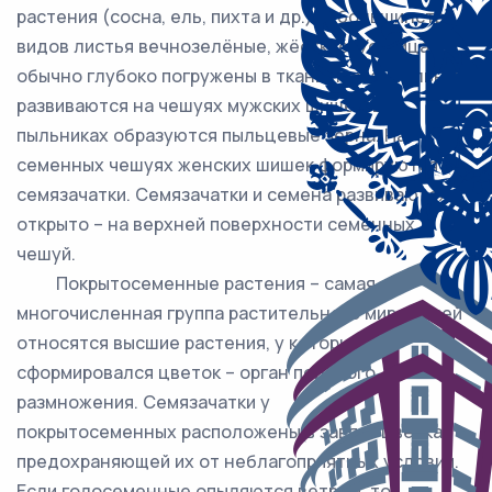
растения (сосна, ель, пихта и др.). У большинства
видов листья вечнозелёные, жёсткие. Устьица
обычно глубоко погружены в ткань листа. Пыльники
развиваются на чешуях мужских шишек. В
пыльниках образуются пыльцевые зёрна. На
семенных чешуях женских шишек формируются
семязачатки. Семязачатки и семена развиваются
открыто – на верхней поверхности семенных
чешуй.
Покрытосеменные растения – самая
многочисленная группа растительного мира. К ней
относятся высшие растения, у которых
сформировался цветок – орган полового
размножения. Семязачатки у
покрытосеменных расположены в завязи цветка,
предохраняющей их от неблагоприятных условий.
Если голосеменные опыляются ветром, то