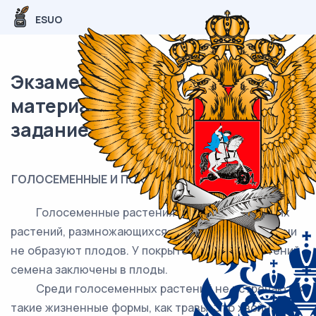
ESUO
Экзаменационный (типовой)
материал ОГЭ / Биология / 24
задание (24) / 44
ГОЛОСЕМЕННЫЕ И ПОКРЫТОСЕМЕННЫЕ РАСТЕНИЯ
Голосеменные растения – это отдел высших
растений, размножающихся семенами. Однако они
не образуют плодов. У покрытосеменных растений
семена заключены в плоды.
Среди голосеменных растений не встречаются
такие жизненные формы, как травы. Это хвойные