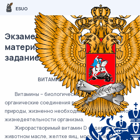
ESUO
Экзаменационный (типовой)
материал ОГЭ / Биология / 24
задание (24) / 52
ВИТАМИНЫ ГРУППЫ А И D
Витамины – биологически активные
органические соединения разной химической
природы, жизненно необходимые для нормальной
жизнедеятельности организма.
Жирорастворимый витамин D содержится в
животном масле, желтке яиц, молоке, печени;