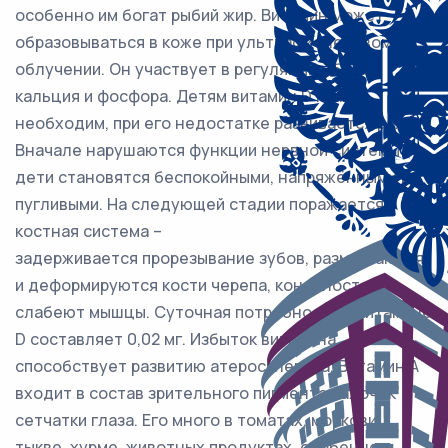
особенно им богат рыбий жир. Витамин может
образовываться в коже при ультрафиолетовом
облучении. Он участвует в регуляции обмена
кальция и фосфора. Детям витамин D крайне
необходим, при его недостатке развивается рахит.
Вначале нарушаются функции нервной системы –
дети становятся беспокойными, напряжёнными и
пугливыми. На следующей стадии поражается
костная система –
задерживается прорезывание зубов, размягчаются
и деформируются кости черепа, конечностей,
слабеют мышцы. Суточная потребность в витамине
D составляет 0,02 мг. Избыток витамина
способствует развитию атеросклероза. Витамин А
входит в состав зрительного пигмента палочек
сетчатки глаза. Его много в томатах, моркови,
тыкве, хурме, животных продуктах, особенно в