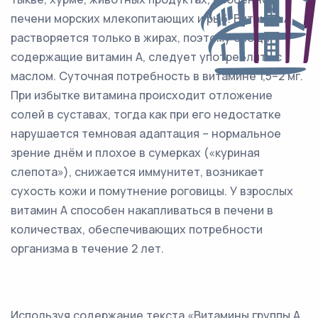
печени морских млекопитающих и рыб. Витамин А
растворяется только в жирах, поэтому овощи,
содержащие витамин А, следует употреблять с
маслом. Суточная потребность в витамине 1,5–2 мг.
При избытке витамина происходит отложение
солей в суставах, тогда как при его недостатке
нарушается темновая адаптация – нормальное
зрение днём и плохое в сумерках («куриная
слепота»), снижается иммунитет, возникает
сухость кожи и помутнение роговицы. У взрослых
витамин А способен накапливаться в печени в
количествах, обеспечивающих потребности
организма в течение 2 лет.
Используя содержание текста «Витамины группы А