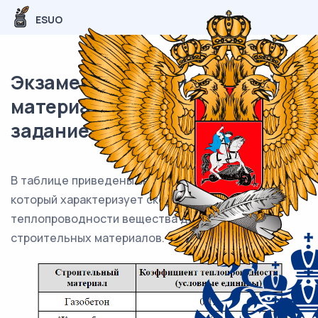
ESUO
Экзаменационный (типовой)
материал ОГЭ / Физика / 03
задание / 62
В таблице приведены значения коэффициента,
который характеризует скорость процесса
теплопроводности вещества для некоторых
строительных материалов.