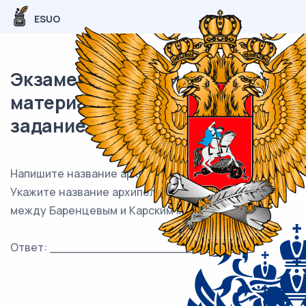
ESUO
Экзаменационный (типовой)
материал ОГЭ / География / 02
задание / 48
Напишите название архипелага.
Укажите название архипелага, который лежит
между Баренцевым и Карским морями.
Ответ: ___________________________.