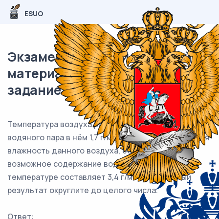
ESUO
Экзаменационный (типовой)
материал ОГЭ / География / 13
задание (24) / 44
Температура воздуха равна –5 °С, содержание
водяного пара в нём 1,7 г/м3. Какова относительная
влажность данного воздуха, если максимально
возможное содержание водяного пара при такой
температуре составляет 3,4 г/м3? Полученный
результат округлите до целого числа.
Ответ: ___________________________%.