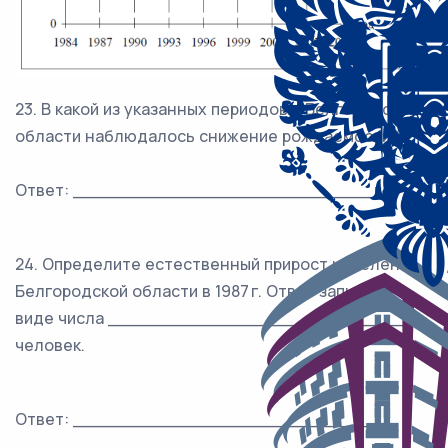
23. В какой из указанных периодов в Белгородской
области наблюдалось снижение рождаемости?
Ответ: ___________________________ г.
24. Определите естественный прирост населения
Белгородской области в 1987 г. Ответ запишите в
виде числа ___________________________
человек.
Ответ: ___________________________