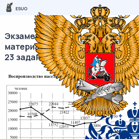
ESUO
Экзаменационный (типовой)
материал ОГЭ / География / 22-
23 задание / 66