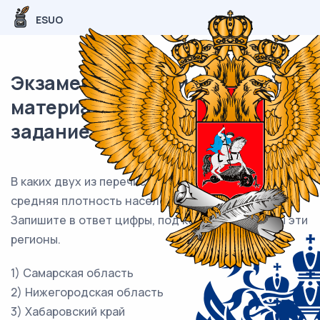
ESUO
Экзаменационный (типовой)
материал ОГЭ / География / 24
задание / 35
В каких двух из перечисленных регионов России
средняя плотность населения наибольшая?
Запишите в ответ цифры, под которыми указаны эти
регионы.
1) Самарская область
2) Нижегородская область
3) Хабаровский край