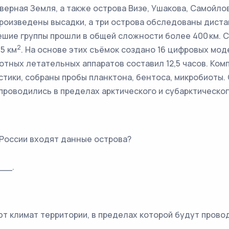
ерная Земля, а также острова Визе, Ушакова, Самойло
произведены высадки, а три острова обследованы дист
ешие группы прошли в общей сложности более 400 км. 
2
5 км
. На основе этих съёмок создано 16 цифровых мо
ных летательных аппаратов составил 12,5 часов. Комп
тики, собраны пробы планктона, бентоса, микробиоты.
роводились в пределах арктического и субарктическог
а России входят данные острова?
__.
ют климат территории, в пределах которой будут прово