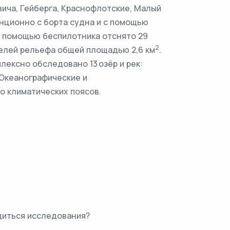
вича, Гейберга, Краснофлотские, Малый
анционно с борта судна и с помощью
С помощью беспилотника отснято 29
2
делей рельефа общей площадью 2,6 км
.
лексно обследовано 13 озёр и рек:
 Океанографические и
о климатических поясов.
диться исследования?