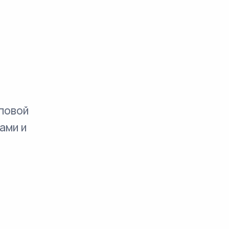
повой
ами и