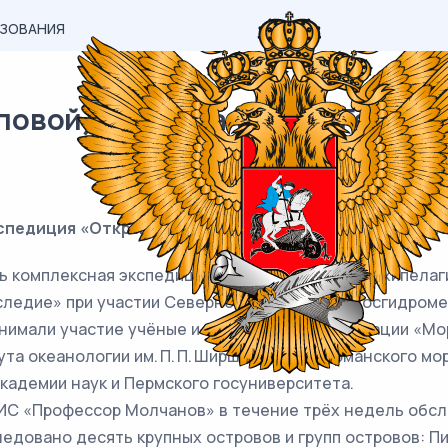
АЗОВАНИЯ
овой) материал ОГЭ / Географи
спедиция «Открытый океан: архипелаги Арктики — 20
омплексная экспедиция «Открытый океан: архипелаги 
ледие» при участии Северного управления Росгидромет
инимали участие учёные и специалисты Ассоциации «Мо
та океанологии им. П. П. Ширшова РАН, Мурманского мо
кадемии наук и Пермского госуниверситета.
 «Профессор Молчанов» в течение трёх недель обсл
едовано десять крупных островов и групп островов: П