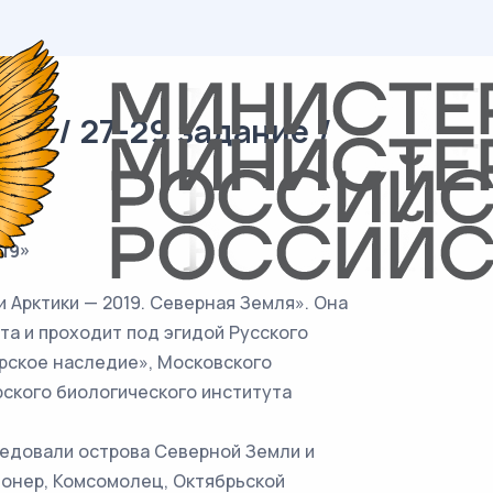
я / 27-29 задание /
19»
Арктики — 2019. Северная Земля». Она
а и проходит под эгидой Русского
рское наследие», Московского
рского биологического института
едовали острова Северной Земли и
ионер, Комсомолец, Октябрьской