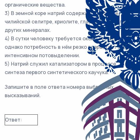
органические вещества.
3) В земной коре натрий содержится в галите,
чилийской селитре, криолите, глауберовой соли и
других минералах.
4) В сутки человеку требуется около 1 г натрия,
однако потребность в нём резко возрастает при
интенсивном потовыделении.
5) Натрий служил катализатором в процессе
синтеза первого синтетического каучука.
Запишите в поле ответа номера выбранных
высказываний.
Ответ: