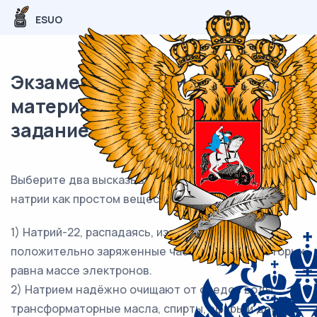
ESUO
Экзаменационный (типовой)
материал ОГЭ / Химия / 01
задание (24) / 48
Выберите два высказывания, в которых говорится о
натрии как простом веществе.
1) Натрий-22, распадаясь, излучает позитроны –
положительно заряженные частицы, масса которых
равна массе электронов.
2) Натрием надёжно очищают от следов воды
трансформаторные масла, спирты, эфиры и другие