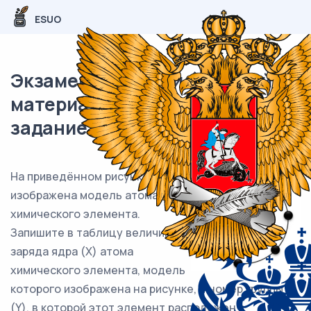
ESUO
Экзаменационный (типовой)
материал ОГЭ / Химия / 02
задание (24) / 39
На приведённом рисунке
изображена модель атома
химического элемента.
Запишите в таблицу величину
заряда ядра (Х) атома
химического элемента, модель
которого изображена на рисунке, и номер группы
(Y), в которой этот элемент расположен в