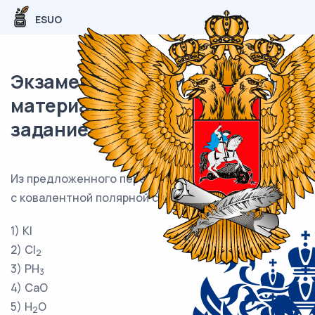
ESUO
Экзаменационный (типовой)
материал ОГЭ / Химия / 05
задание (24) / 54
Из предложенного перечня выберите два вещества
с ковалентной полярной связью.
1) KI
2) Cl
2
3) PH
3
4) CaO
5) H
O
2