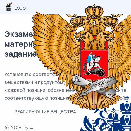
ESUO
Экзаменационный (типовой)
материал ОГЭ / Химия / 09
задание (24) / 49
Установите соответствие между реагирующими
веществами и продуктом(-ами) их взаимодействия:
к каждой позиции, обозначенной буквой, подберите
соответствующую позицию, обозначенную цифрой.
РЕАГИРУЮЩИЕ ВЕЩЕСТВА
ПРОДУКТЫ В
1) → N
O + N
2
2
А) NO + O
→
2) → NO
2
2