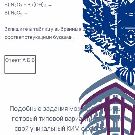
Б) N
O
+ Ba(OH)
→
3) → Ba(NO
)
+ H
2
3
2
2
2
2
В) N
O
→
4) → Ba(NO
)
+ H
2
5
3
2
2
5) → NO
+ O
2
2
Запишите в таблицу выбранные цифры под
соответствующими буквами.
Ответ:
А
Б
В
Подобные задания можно добавить в
готовый типовой вариант и получить
свой уникальный КИМ с ответами и