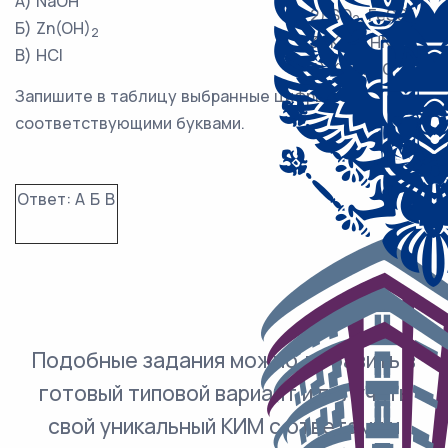
А) NaOH
2) SO
, FeSO
2
4
Б) Zn(OH)
2
3) KOH, HNO
3
В) HCl
4) KBr, BaO
Запишите в таблицу выбранные цифры под
соответствующими буквами.
Ответ:
А
Б
В
Подобные задания можно добавить в
готовый типовой вариант и получить
свой уникальный КИМ с ответами и