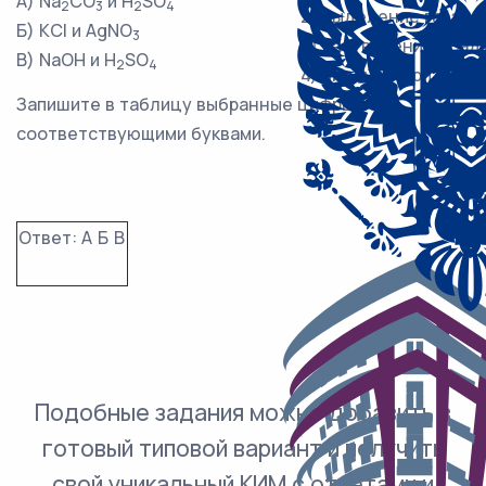
А) Na
CO
и H
SO
2
3
2
4
2) выделение газа
Б) KCl и AgNO
3
3) растворение осад
В) NaOH и H
SO
2
4
4) видимые признаки
Запишите в таблицу выбранные цифры под
соответствующими буквами.
Ответ:
А
Б
В
Подобные задания можно добавить в
готовый типовой вариант и получить
свой уникальный КИМ с ответами и