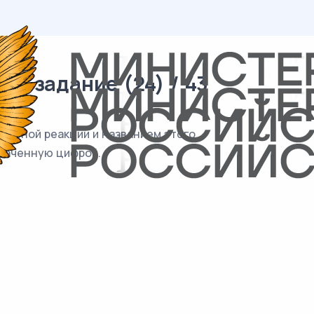
15 задание (24) / 43
ельной реакции и названием этого
значенную цифрой.