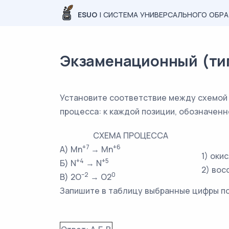
ESUO
| СИСТЕМА УНИВЕРСАЛЬНОГО ОБР
Экзаменационный (типо
Установите соответствие между схемой 
процесса: к каждой позиции, обозначен
СХЕМА ПРОЦЕССА
+7
+6
А) Mn
→ Mn
1) оки
+4
+5
Б) N
→ N
2) вос
–2
0
В) 2O
→ O2
Запишите в таблицу выбранные цифры п