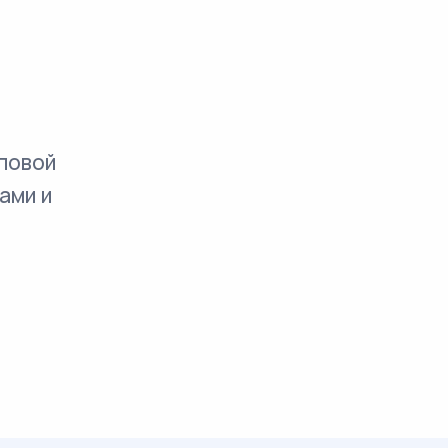
повой
ами и