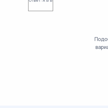
Ответ:
А
Б
В
Подо
вари