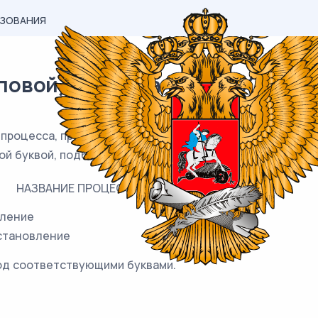
АЗОВАНИЯ
вой) материал ОГЭ / Химия / 
процесса, происходящего в окислительно-восстановит
ной буквой, подберите соответствующую позицию, обо
НАЗВАНИЕ ПРОЦЕССА
сление
становление
од соответствующими буквами.