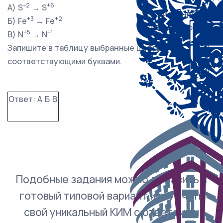
–2
+6
А) S
→ S
1) окисление
+3
+2
Б) Fe
→ Fe
2) восстановление
+5
+1
В) N
→ N
Запишите в таблицу выбранные цифры под
соответствующими буквами.
Ответ:
А
Б
В
Подобные задания можно добавить в
готовый типовой вариант и получить
свой уникальный КИМ с ответами и