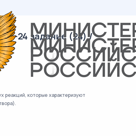
23-24 задание (24) /
ух реакций, которые характеризуют
твора).