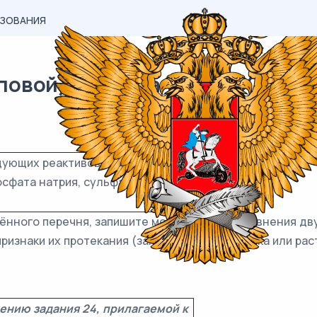
АЗОВАНИЯ
вой) материал ОГЭ / Химия / 
дующих реактивов: соляная
сфата натрия, сульфата меди(II),
дённого перечня, запишите молекулярные уравнения дв
ризнаки их протекания (запах газа, цвет осадка или рас
ению задания 24, прилагаемой к