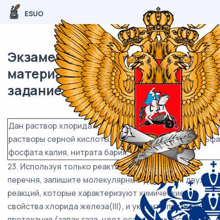
ESUO
Экзаменационный (типовой)
материал ОГЭ / Химия / 23-24
задание (24) / 44
Дан раствор хлорида железа(III), а также набор сле
растворы серной кислоты, гидроксида натрия, сульф
фосфата калия, нитрата бария.
23. Используя только реактивы из приведённого
перечня, запишите молекулярные уравнения двух
реакций, которые характеризуют химические
свойства хлорида железа(III), и укажите признаки их
протекания (запах газа, цвет осадка или раствора).