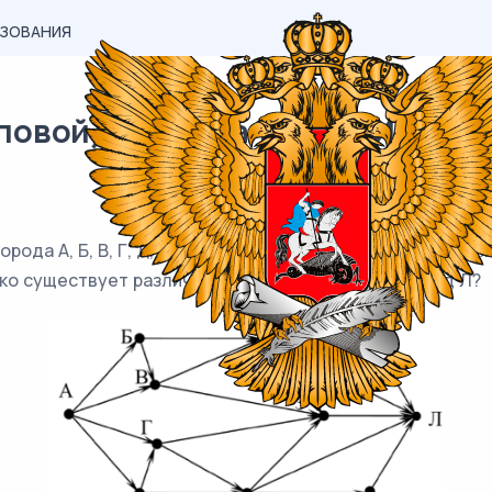
АЗОВАНИЯ
овой) материал ОГЭ / Информ
ода А, Б, В, Г, Д, Е, Ж, З, И, К и Л. По каждой дороге 
ко существует различных путей из города А в город Л?