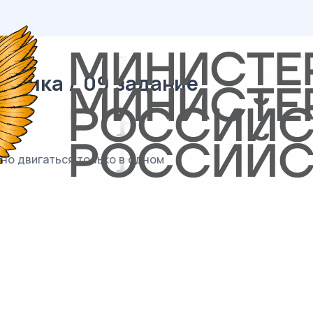
атика / 09 задание
можно двигаться только в одном