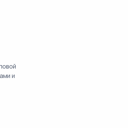
повой
ами и