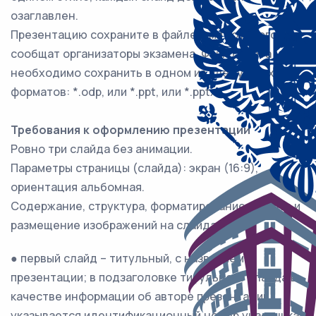
озаглавлен.
Презентацию сохраните в файле, имя которого Вам
сообщат организаторы экзамена. Файл ответа
необходимо сохранить в одном из следующих
форматов: *.odp, или *.ppt, или *.pptx.
Требования к оформлению презентации
Ровно три слайда без анимации.
Параметры страницы (слайда): экран (16:9),
ориентация альбомная.
Содержание, структура, форматирование шрифта и
размещение изображений на слайдах:
● первый слайд – титульный, с названием
презентации; в подзаголовке титульного слайда в
качестве информации об авторе презентации
указывается идентификационный номер участника;