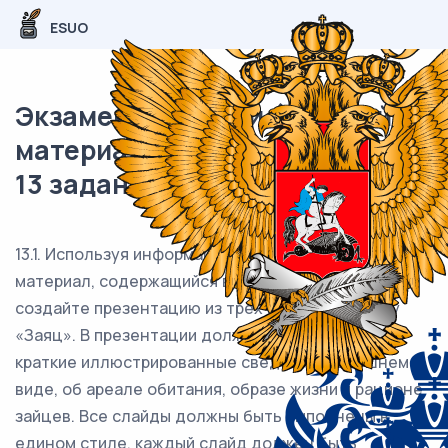
ESUO
Экзаменационный (типовой)
материал ОГЭ / Информатика /
13 задание / 25
13.1. Используя информацию и иллюстративный
материал, содержащийся в каталоге «Заяц»,
создайте презентацию из трёх слайдов на тему
«Заяц». В презентации должны содержаться
краткие иллюстрированные сведения о внешнем
виде, об ареале обитания, образе жизни и рационе
зайцев. Все слайды должны быть выполнены в
едином стиле, каждый слайд должен быть