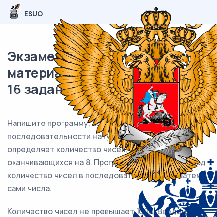
ESUO
Экзаменационный (типовой)
материал ОГЭ / Информатика /
16 задание (25) / 01
Напишите программу, которая в
последовательности натуральных чисел
определяет количество чисел, кратных 6 и
оканчивающихся на 8. Программа получает на вход
количество чисел в последовательности, а затем
сами числа.
Количество чисел не превышает 1000. Введённые