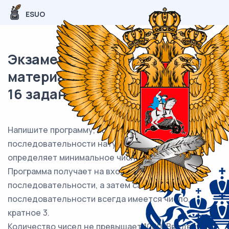
ESUO
Экзаменационный (типовой)
материал ОГЭ / Информатика /
16 задание (25) / 25
Напишите программу, которая в
последовательности натуральных чисел
определяет минимальное число, кратное 3.
Программа получает на вход количество чисел в
последовательности, а затем сами числа. В
последовательности всегда имеется число,
кратное 3.
Количество чисел не превышает 1000. Введённые