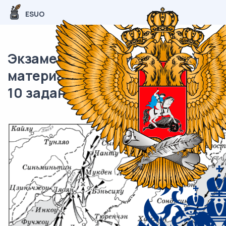
ESUO
Экзаменационный (типовой)
материал ОГЭ / История / 08-
10 задания (24) / 33