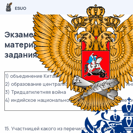
ESUO
Экзаменационный (типовой)
материал ОГЭ / История / 15-17
задания (24) / 52
1) объединение Китая в III в. до н.э.
2) образование централизованного государства в Ан
3) Тридцатилетняя война
4) индийское национальное движение и восстание с
15. Участницей какого из перечисленных событий,