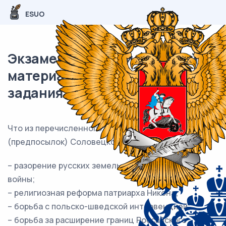
ESUO
Экзаменационный (типовой)
материал ОГЭ / История / 21
задания (24) / 35
Что из перечисленного стало одной из причин
(предпосылок) Соловецкого восстания?
– разорение русских земель в ходе Ливонской
войны;
– религиозная реформа патриарха Никона;
– борьба с польско-шведской интервенцией;
– борьба за расширение границ Российского