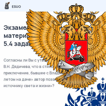
ESUO
Экзаменационный (типовой)
материал ОГЭ / Литература /
5.4 задание / 102
Согласны ли Вы с утверждением литературоведа
В.Н. Дядичева, что в стихотворении «Необычайное
приключение, бывшее с Владимиром Маяковским
летом на даче» автор поэзию «уподобил солнцу,
источнику света и жизни»?