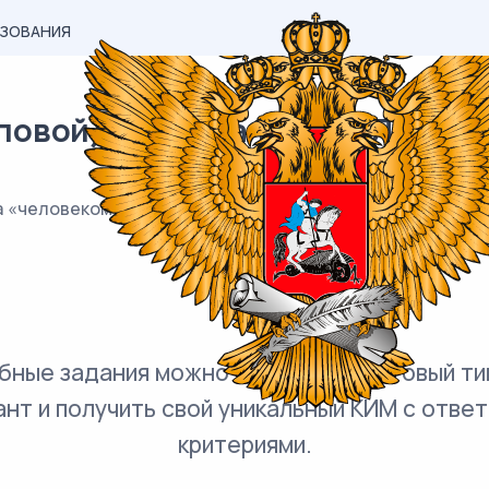
АЗОВАНИЯ
вой) материал ОГЭ / Литерату
«человеком несгибаемой воли»? (По рассказу М. А. Шо
бные задания можно добавить в готовый ти
ант и получить свой уникальный КИМ с ответ
критериями.