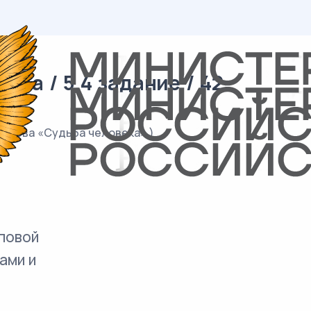
ра / 5.4 задание / 42
лохова «Судьба человека».)
повой
ами и