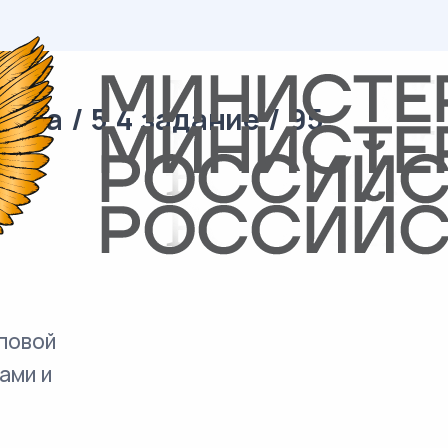
ра / 5.4 задание / 95
повой
ами и