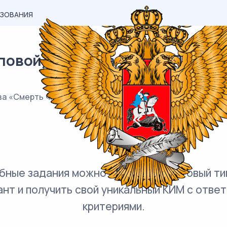
АЗОВАНИЯ
вой) материал ОГЭ / Литерату
ова «Смерть чиновника»?
бные задания можно добавить в готовый ти
ант и получить свой уникальный КИМ с ответ
критериями.