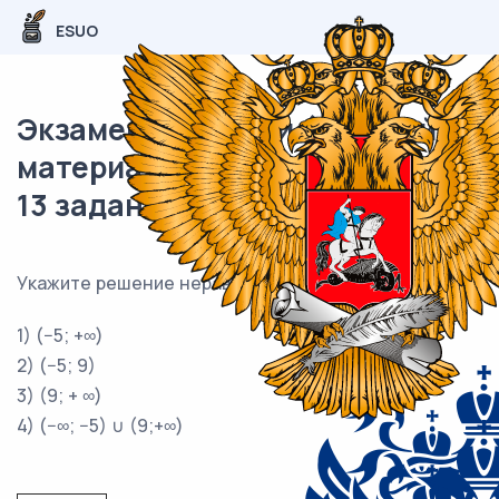
ESUO
Экзаменационный (типовой)
материал ОГЭ / Математика /
13 задания (24) / 81
Укажите решение неравенства (x + 5)(x − 9) > 0.
1) (−5; +∞)
2) (−5; 9)
3) (9; + ∞)
4) (−∞; −5) ∪ (9;+∞)