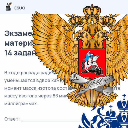
ESUO
Экзаменационный (типовой)
материал ОГЭ / Математика /
14 задания (24) / 76
В ходе распада радиоактивного изотопа его масса
уменьшается вдвое каждые 9 минут. В начальный
момент масса изотопа составляла 320 мг. Найдите
массу изотопа через 63 минуты. Ответ дайте в
миллиграммах.
Ответ: ___________________________.