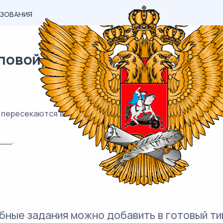
АЗОВАНИЯ
овой) материал ОГЭ / Математ
ересекаются в точке O , BO =17, AB =16. Найдите AC .
__.
бные задания можно добавить в готовый ти