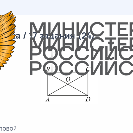
ика / 17 задания (24)
повой