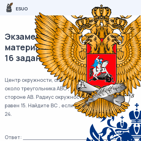
ESUO
Экзаменационный (типовой)
материал ОГЭ / Математика /
16 задания (24) / 80
Центр окружности, описанной
около треугольника ABC , лежит на
стороне AB. Радиус окружности
равен 15. Найдите BC , если AC =
24.
Ответ: ___________________________.