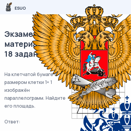
ESUO
Экзаменационный (типовой)
материал ОГЭ / Математика /
18 задания (24) / 96
На клетчатой бумаге с
размером клетки 1× 1
изображён
параллелограмм. Найдите
его площадь.
Ответ:
___________________________.