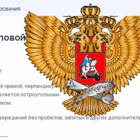
АЗОВАНИЯ
овой) материал ОГЭ / Математ
?
й прямой, перпендикулярны.
является остроугольным.
иком.
верждений без пробелов, запятых и других дополнител
__.