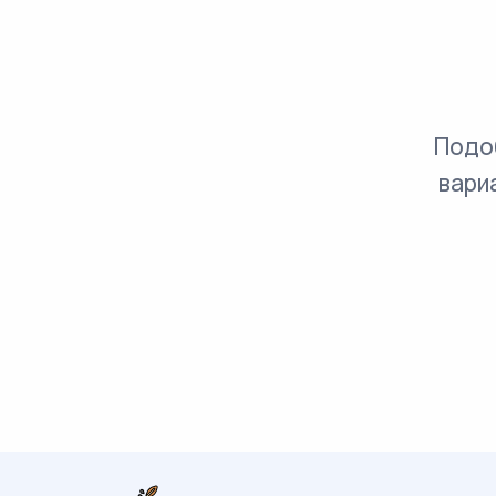
Подо
вари