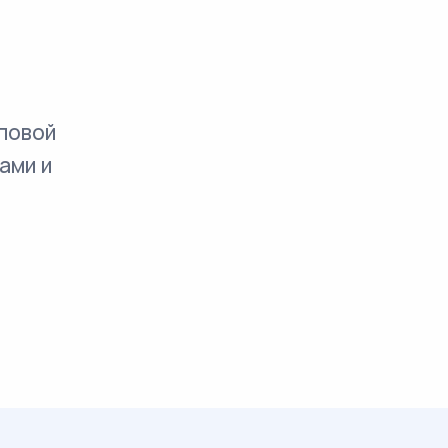
повой
ами и