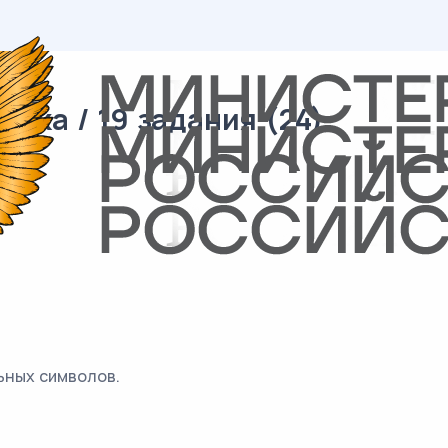
ика / 19 задания (24)
ьных символов.