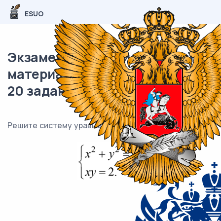
ESUO
Экзаменационный (типовой)
материал ОГЭ / Математика /
20 задания / 81
Решите систему уравнений.