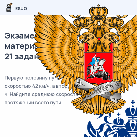
ESUO
Экзаменационный (типовой)
материал ОГЭ / Математика /
21 задания (24) / 84
Первую половину пути автомобиль проехал со
скоростью 42 км/ч, а вторую — со скоростью 48 км/
ч. Найдите среднюю скорость автомобиля на
протяжении всего пути.