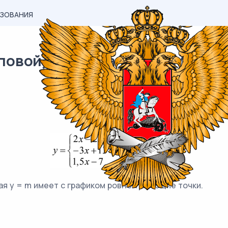
АЗОВАНИЯ
овой) материал ОГЭ / Математ
ая y = m имеет с графиком ровно три общие точки.