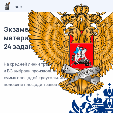
ESUO
Экзаменационный (типовой)
материал ОГЭ / Математика /
24 задания (24) / 88
На средней линии трапеции ABCD с основаниями AD
и BC выбрали произвольную точку F . Докажите, что
сумма площадей треугольников BFC и AFD равна
половине площади трапеции.