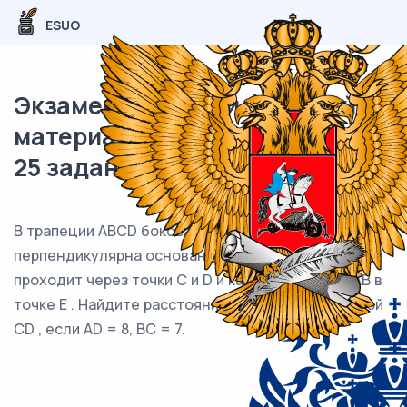
ESUO
Экзаменационный (типовой)
материал ОГЭ / Математика /
25 задания (24) / 77
В трапеции ABCD боковая сторона AB
перпендикулярна основанию BC . Окружность
проходит через точки C и D и касается прямой AB в
точке E . Найдите расстояние от точки E до прямой
CD , если AD = 8, BC = 7.